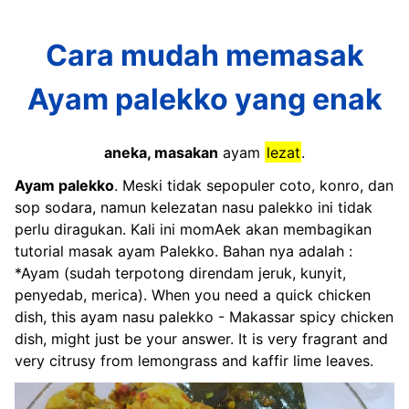
Cara mudah memasak
Ayam palekko yang enak
aneka, masakan
ayam
lezat
.
Ayam palekko
. Meski tidak sepopuler coto, konro, dan
sop sodara, namun kelezatan nasu palekko ini tidak
perlu diragukan. Kali ini momAek akan membagikan
tutorial masak ayam Palekko. Bahan nya adalah :
*Ayam (sudah terpotong direndam jeruk, kunyit,
penyedab, merica). When you need a quick chicken
dish, this ayam nasu palekko - Makassar spicy chicken
dish, might just be your answer. It is very fragrant and
very citrusy from lemongrass and kaffir lime leaves.