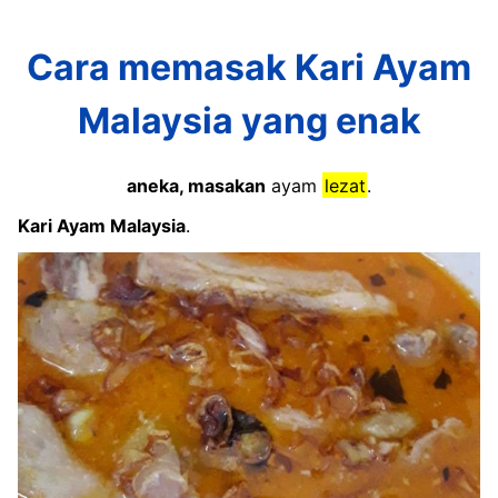
Cara memasak Kari Ayam
Malaysia yang enak
aneka, masakan
ayam
lezat
.
Kari Ayam Malaysia
.