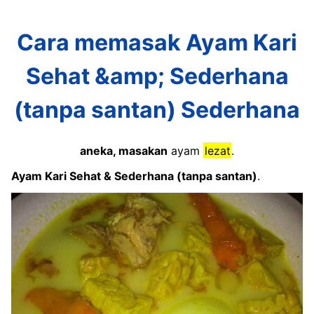
Cara memasak Ayam Kari
Sehat &amp; Sederhana
(tanpa santan) Sederhana
aneka, masakan
ayam
lezat
.
Ayam Kari Sehat & Sederhana (tanpa santan)
.