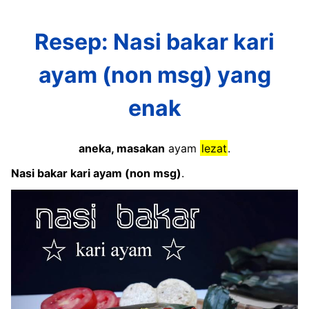
Resep: Nasi bakar kari
ayam (non msg) yang
enak
aneka, masakan
ayam
lezat
.
Nasi bakar kari ayam (non msg)
.