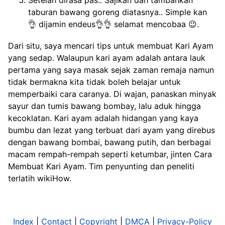
Setelah dirasa pas.. Sajikan dan tambahkan
taburan bawang goreng diatasnya.. Simple kan
👌 dijamin endeus👌👌 selamat mencobaa 😉.
Dari situ, saya mencari tips untuk membuat Kari Ayam
yang sedap. Walaupun kari ayam adalah antara lauk
pertama yang saya masak sejak zaman remaja namun
tidak bermakna kita tidak boleh belajar untuk
memperbaiki cara caranya. Di wajan, panaskan minyak
sayur dan tumis bawang bombay, lalu aduk hingga
kecoklatan. Kari ayam adalah hidangan yang kaya
bumbu dan lezat yang terbuat dari ayam yang direbus
dengan bawang bombai, bawang putih, dan berbagai
macam rempah-rempah seperti ketumbar, jinten Cara
Membuat Kari Ayam. Tim penyunting dan peneliti
terlatih wikiHow.
Index
|
Contact
|
Copyright
|
DMCA
|
Privacy-Policy