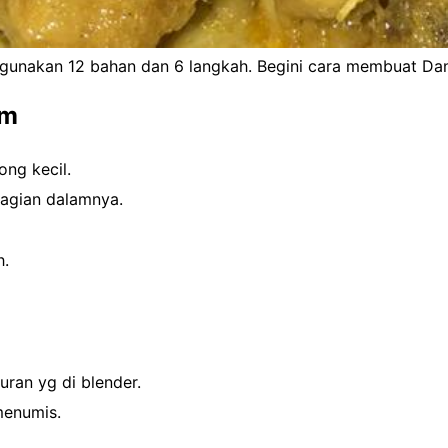
nakan 12 bahan dan 6 langkah. Begini cara membuat Da
am
ng kecil.
bagian dalamnya.
h.
uran yg di blender.
menumis.