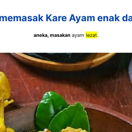
memasak Kare Ayam enak d
aneka, masakan
ayam
lezat
.