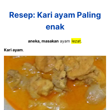
Resep: Kari ayam Paling
enak
aneka, masakan
ayam
lezat
.
Kari ayam
.