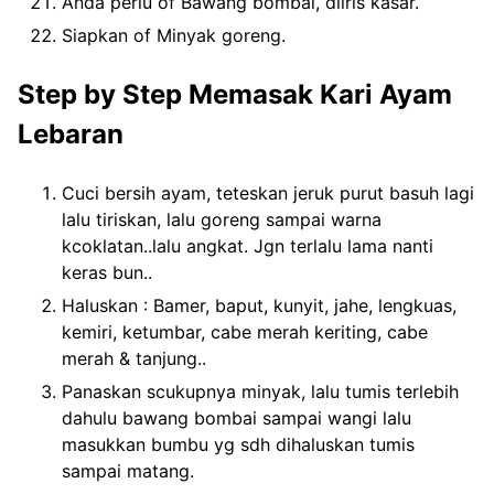
Anda perlu of Bawang bombai, diiris kasar.
Siapkan of Minyak goreng.
Step by Step Memasak Kari Ayam
Lebaran
Cuci bersih ayam, teteskan jeruk purut basuh lagi
lalu tiriskan, lalu goreng sampai warna
kcoklatan..lalu angkat. Jgn terlalu lama nanti
keras bun..
Haluskan : Bamer, baput, kunyit, jahe, lengkuas,
kemiri, ketumbar, cabe merah keriting, cabe
merah & tanjung..
Panaskan scukupnya minyak, lalu tumis terlebih
dahulu bawang bombai sampai wangi lalu
masukkan bumbu yg sdh dihaluskan tumis
sampai matang.