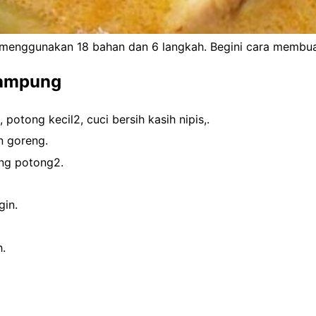
enggunakan 18 bahan dan 6 langkah. Begini cara membu
Kampung
otong kecil2, cuci bersih kasih nipis,.
n goreng.
ang potong2.
gin.
.