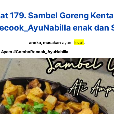
t 179. Sambel Goreng Kenta
cook_AyuNabilla enak dan 
aneka, masakan
ayam
lezat
.
la Ayam #ComboRecook_AyuNabilla
.