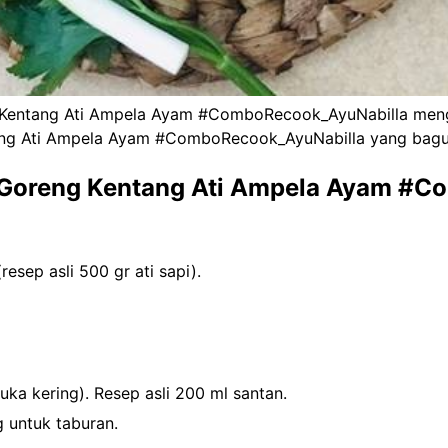
Kentang Ati Ampela Ayam #ComboRecook_AyuNabilla mengg
ang Ati Ampela Ayam #ComboRecook_AyuNabilla yang bagu
 Goreng Kentang Ati Ampela Ayam #C
esep asli 500 gr ati sapi).
suka kering). Resep asli 200 ml santan.
 untuk taburan.