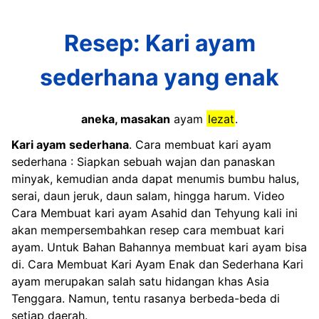
Resep: Kari ayam
sederhana yang enak
aneka, masakan
ayam
lezat
.
Kari ayam sederhana
. Cara membuat kari ayam
sederhana : Siapkan sebuah wajan dan panaskan
minyak, kemudian anda dapat menumis bumbu halus,
serai, daun jeruk, daun salam, hingga harum. Video
Cara Membuat kari ayam Asahid dan Tehyung kali ini
akan mempersembahkan resep cara membuat kari
ayam. Untuk Bahan Bahannya membuat kari ayam bisa
di. Cara Membuat Kari Ayam Enak dan Sederhana Kari
ayam merupakan salah satu hidangan khas Asia
Tenggara. Namun, tentu rasanya berbeda-beda di
setiap daerah.