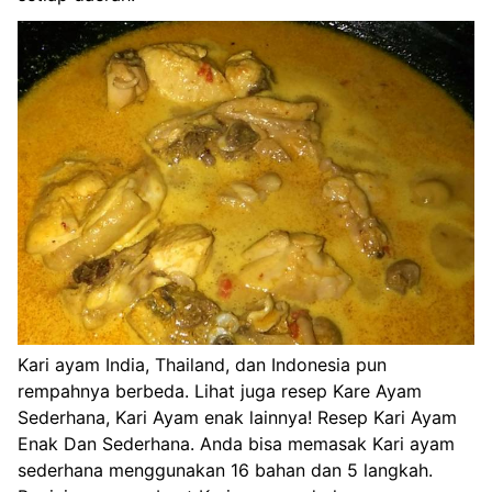
Kari ayam India, Thailand, dan Indonesia pun
rempahnya berbeda. Lihat juga resep Kare Ayam
Sederhana, Kari Ayam enak lainnya! Resep Kari Ayam
Enak Dan Sederhana. Anda bisa memasak Kari ayam
sederhana menggunakan 16 bahan dan 5 langkah.