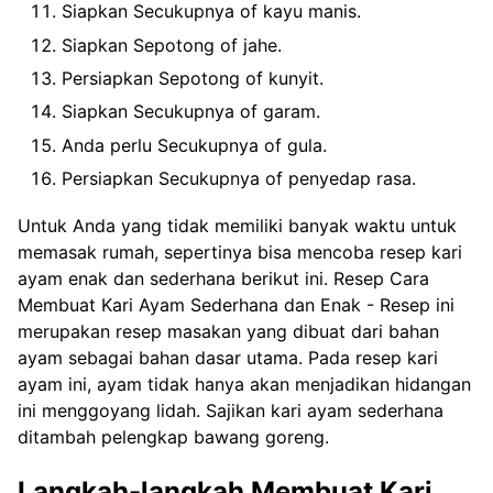
Siapkan Secukupnya of kayu manis.
Siapkan Sepotong of jahe.
Persiapkan Sepotong of kunyit.
Siapkan Secukupnya of garam.
Anda perlu Secukupnya of gula.
Persiapkan Secukupnya of penyedap rasa.
Untuk Anda yang tidak memiliki banyak waktu untuk
memasak rumah, sepertinya bisa mencoba resep kari
ayam enak dan sederhana berikut ini. Resep Cara
Membuat Kari Ayam Sederhana dan Enak - Resep ini
merupakan resep masakan yang dibuat dari bahan
ayam sebagai bahan dasar utama. Pada resep kari
ayam ini, ayam tidak hanya akan menjadikan hidangan
ini menggoyang lidah. Sajikan kari ayam sederhana
ditambah pelengkap bawang goreng.
Langkah-langkah Membuat Kari