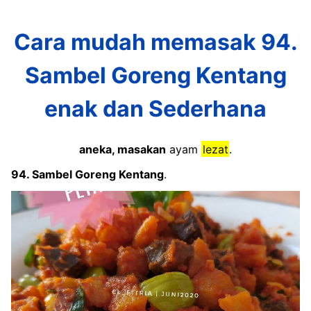
Cara mudah memasak 94.
Sambel Goreng Kentang
enak dan Sederhana
aneka, masakan
ayam
lezat
.
94. Sambel Goreng Kentang
.