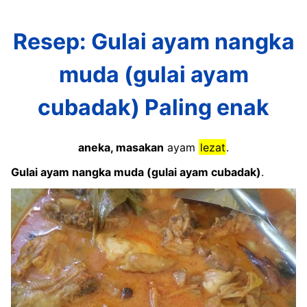
Resep: Gulai ayam nangka
muda (gulai ayam
cubadak) Paling enak
aneka, masakan
ayam
lezat
.
Gulai ayam nangka muda (gulai ayam cubadak)
.