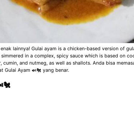
nak lainnya! Gulai ayam is a chicken-based version of gula
ly simmered in a complex, spicy sauce which is based on co
nder, cumin, and nutmeg, as well as shallots. Anda bisa me
t Gulai Ayam 🍛🐔 yang benar.
🐔