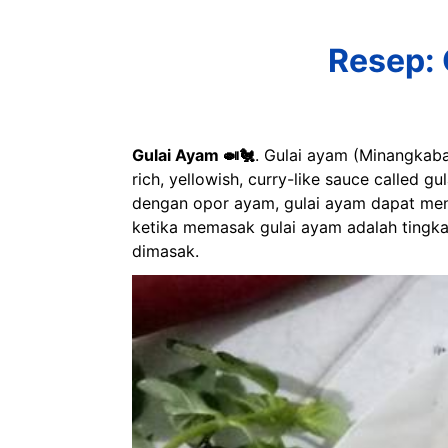
Resep: 
Gulai Ayam 🍛🐔
. Gulai ayam (Minangkabau
rich, yellowish, curry-like sauce called gu
dengan opor ayam, gulai ayam dapat menja
ketika memasak gulai ayam adalah tingkat
dimasak.