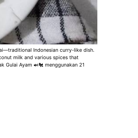
i—traditional Indonesian curry-like dish.
conut milk and various spices that
masak Gulai Ayam 🍛🐔 menggunakan 21