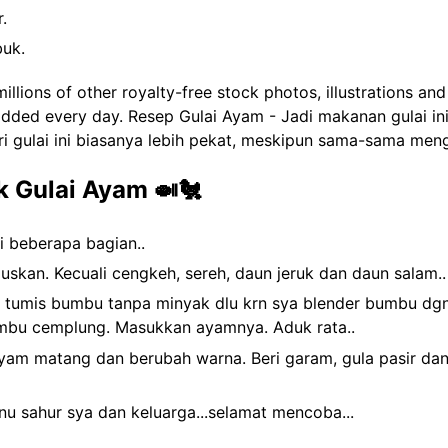
.
buk.
lions of other royalty-free stock photos, illustrations and 
 added every day. Resep Gulai Ayam - Jadi makanan gulai i
ri gulai ini biasanya lebih pekat, meskipun sama-sama men
 Gulai Ayam 🍛🐔
 beberapa bagian..
kan. Kecuali cengkeh, sereh, daun jeruk dan daun salam..
 tumis bumbu tanpa minyak dlu krn sya blender bumbu dgn
mbu cemplung. Masukkan ayamnya. Aduk rata..
m matang dan berubah warna. Beri garam, gula pasir dan 
enu sahur sya dan keluarga...selamat mencoba...