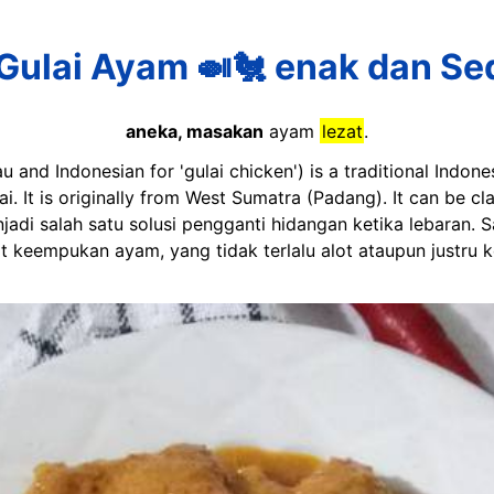
Gulai Ayam 🍛🐔 enak dan S
aneka, masakan
ayam
lezat
.
 and Indonesian for 'gulai chicken') is a traditional Indone
lai. It is originally from West Sumatra (Padang). It can be c
di salah satu solusi pengganti hidangan ketika lebaran. Sa
 keempukan ayam, yang tidak terlalu alot ataupun justru ke