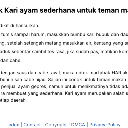
 Kari ayam sederhana untuk teman m
ikit di hancurkan.
 tumis sampai harum, masukkan bumbu kari bubuk dan daun
g, setelah setengah matang masukkan air, kentang yang s
duk sebentar sambil tes rasa, jika sudah pas, matikan kom
 dan cabe.
n dengan saus dan cabe rawit, maka untuk martabak HAR a
uhi irisan cabe hijau. Sajian ini cocok untuk teman maka
 penjual ayam geprek, namun untuk menikmatinya tidak ad
ara membuat yang sederhana. Kari ayam merupakan salah s
tiap daerah.
Index
|
Contact
|
Copyright
|
DMCA
|
Privacy-Policy