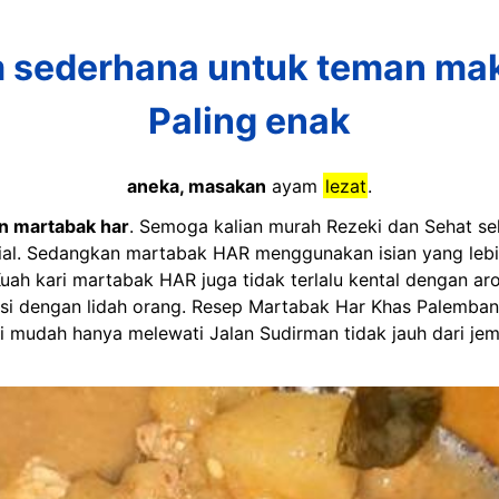
m sederhana untuk teman ma
Paling enak
aneka, masakan
ayam
lezat
.
n martabak har
. Semoga kalian murah Rezeki dan Sehat selal
l. Sedangkan martabak HAR menggunakan isian yang lebih 
 Kuah kari martabak HAR juga tidak terlalu kental dengan a
i dengan lidah orang. Resep Martabak Har Khas Palembang 
 mudah hanya melewati Jalan Sudirman tidak jauh dari je