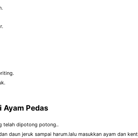
h.
r.
iting.
uk.
i Ayam Pedas
g telah dipotong potong..
an daun jeruk sampai harum.lalu masukkan ayam dan kentan