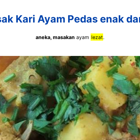
ak Kari Ayam Pedas enak da
aneka, masakan
ayam
lezat
.