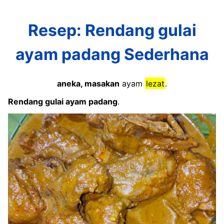
Resep: Rendang gulai
ayam padang Sederhana
aneka, masakan
ayam
lezat
.
Rendang gulai ayam padang
.