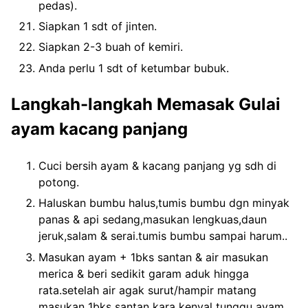
pedas).
Siapkan 1 sdt of jinten.
Siapkan 2-3 buah of kemiri.
Anda perlu 1 sdt of ketumbar bubuk.
Langkah-langkah Memasak Gulai
ayam kacang panjang
Cuci bersih ayam & kacang panjang yg sdh di
potong.
Haluskan bumbu halus,tumis bumbu dgn minyak
panas & api sedang,masukan lengkuas,daun
jeruk,salam & serai.tumis bumbu sampai harum..
Masukan ayam + 1bks santan & air masukan
merica & beri sedikit garam aduk hingga
rata.setelah air agak surut/hampir matang
masukan 1bks santan kara kenyal tunggu ayam