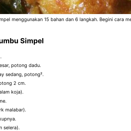
pel menggunakan 15 bahan dan 6 langkah. Begini cara 
umbu Simpel
.
esar, potong dadu.
y sedang, potong².
otong 2 cm.
alam koja).
me.
rk malabar).
ukupnya.
 selera).