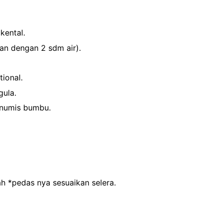
kental.
kan dengan 2 sdm air).
ional.
gula.
enumis bumbu.
h *pedas nya sesuaikan selera.