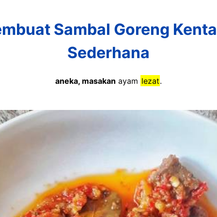
mbuat Sambal Goreng Kentan
Sederhana
aneka, masakan
ayam
lezat
.