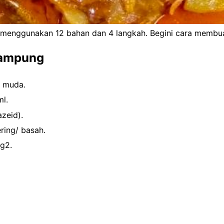
enggunakan 12 bahan dan 4 langkah. Begini cara membu
kampung
g muda.
ml.
azeid).
ring/ basah.
g2.