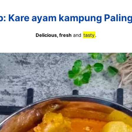
: Kare ayam kampung Palin
Delicious, fresh
and
tasty
.