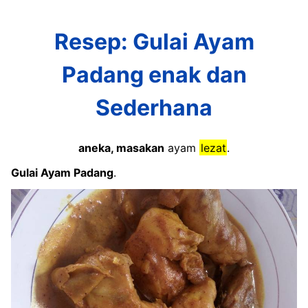
Resep: Gulai Ayam
Padang enak dan
Sederhana
aneka, masakan
ayam
lezat
.
Gulai Ayam Padang
.